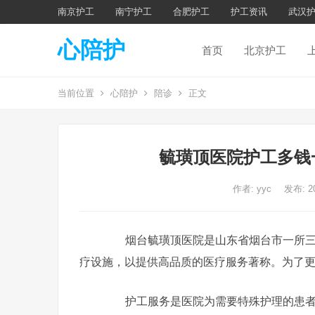
南京护工
南宁护工
合肥护工
护工资讯
武汉
心陪护
首页
北京护工
当前位置
心陪护
陪诊
正文
毓璜顶医院护工多钱
作者:
yyc
发布: 2
烟台毓璜顶医院是山东省烟台市一所三级
疗设施，以提供高品质的医疗服务著称。为了
护工服务是医院为需要特殊护理的患者提