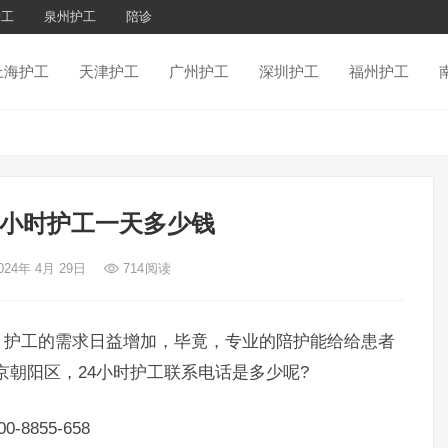
护工
泉州护工
陪诊
上海护工
天津护工
广州护工
深圳护工
福州护工
4小时护工一天多少钱
024年 4月 29日
714
阅读
护工的需求日益增加，毕竟，专业的陪护能给给患者
京朝阳区，24小时护工联系电话是多少呢?
855-658