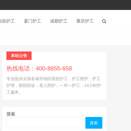
南昌护工
厦门护工
成都护工
重庆护工
本站公告
热线电话：400-8855-658
专业提供全国各城市地区医院护工，护工陪护，护工
护理，医院陪诊，老人陪护，一对一护工，24小时护
工服务。
搜索
搜索