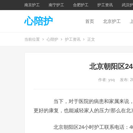
南京护工
南宁护工
合肥护工
护工资讯
武汉
心陪护
首页
北京护工
当前位置
心陪护
护工资讯
正文
北京朝阳区2
作者:
ysq
发布: 2
当下，对于医院的病患和家属来说，
更好的康复，也能减轻家人的压力!那么在北
北京朝阳区24小时护工联系电话：400-8