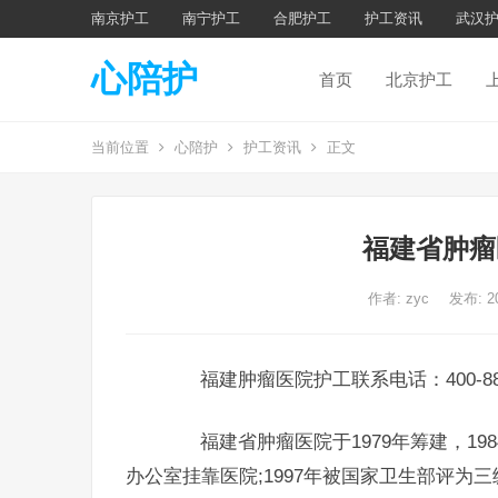
南京护工
南宁护工
合肥护工
护工资讯
武汉
心陪护
首页
北京护工
当前位置
心陪护
护工资讯
正文
福建省肿瘤
作者:
zyc
发布: 2
福建肿瘤医院护工联系电话：400-8855
福建省肿瘤医院于1979年筹建，198
办公室挂靠医院;1997年被国家卫生部评为三