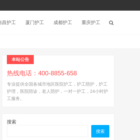
南昌护工
厦门护工
成都护工
重庆护工
本站公告
热线电话：400-8855-658
专业提供全国各城市地区医院护工，护工陪护，护工
护理，医院陪诊，老人陪护，一对一护工，24小时护
工服务。
搜索
搜索