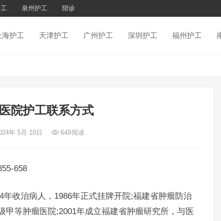
护工
泉州护工
陪诊
上海护工
天津护工
广州护工
深圳护工
福州护工
医院护工联系方式
024年 5月 10日
649
阅读
-658
4年收治病人，1986年正式挂牌开院;福建省肿瘤防治
级甲等肿瘤医院;2001年成立福建省肿瘤研究所，与医