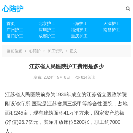
心陪护
首页
北京护工
上海护工
天津护工
广州护工
深圳护工
福州护工
南昌护工
厦门护工
成都护工
重庆护工
当前位置
心陪护
护工资讯
正文
江苏省人民医院护工费用是多少
发布: 2024年 5月 8日
814
阅读
江苏省人民医院前身为1936年成立的江苏省立医政学院
附设诊疗所,医院是江苏省属三级甲等综合性医院，占地
面积245亩，现有建筑面积41万平方米，固定资产总额
(净值)26.7亿元，实际开放床位5200张，职工约7000
人。