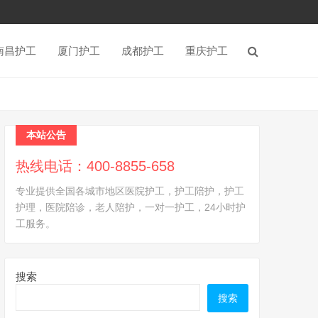
南昌护工
厦门护工
成都护工
重庆护工
本站公告
热线电话：400-8855-658
专业提供全国各城市地区医院护工，护工陪护，护工
护理，医院陪诊，老人陪护，一对一护工，24小时护
工服务。
搜索
搜索