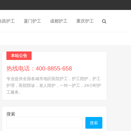
南昌护工
厦门护工
成都护工
重庆护工
本站公告
热线电话：400-8855-658
专业提供全国各城市地区医院护工，护工陪护，护工
护理，医院陪诊，老人陪护，一对一护工，24小时护
工服务。
搜索
搜索