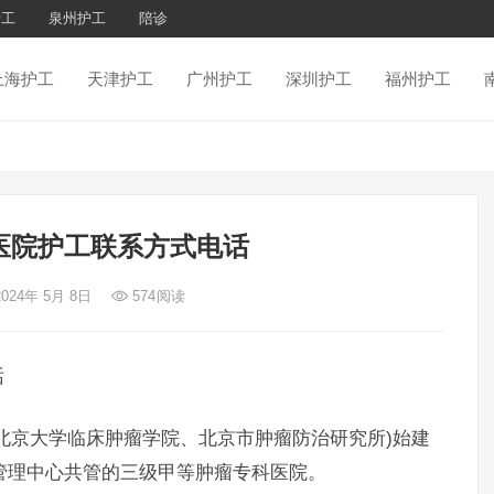
护工
泉州护工
陪诊
上海护工
天津护工
广州护工
深圳护工
福州护工
医院护工联系方式电话
2024年 5月 8日
574
阅读
话
京大学临床肿瘤学院、北京市肿瘤防治研究所)始建
院管理中心共管的三级甲等肿瘤专科医院。