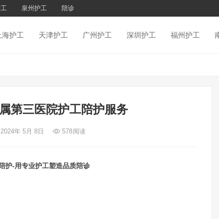
护工
泉州护工
陪诊
上海护工
天津护工
广州护工
深圳护工
福州护工
属第三医院护工陪护服务
 2024年 5月 8日
578
阅读
陪护-用专业护工塑造品质陪诊