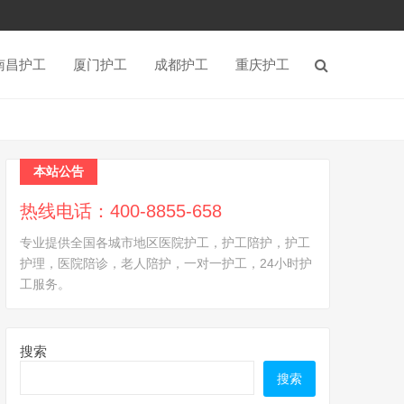
南昌护工
厦门护工
成都护工
重庆护工
本站公告
热线电话：400-8855-658
专业提供全国各城市地区医院护工，护工陪护，护工
护理，医院陪诊，老人陪护，一对一护工，24小时护
工服务。
搜索
搜索