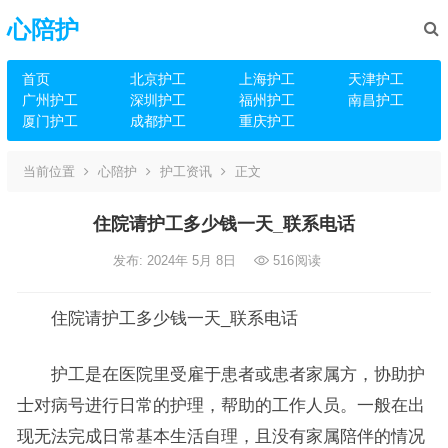
心陪护
首页
北京护工
上海护工
天津护工
广州护工
深圳护工
福州护工
南昌护工
厦门护工
成都护工
重庆护工
当前位置
心陪护
护工资讯
正文
住院请护工多少钱一天_联系电话
发布: 2024年 5月 8日
516
阅读
住院请护工多少钱一天_联系电话
护工是在医院里受雇于患者或患者家属方，协助护
士对病号进行日常的护理，帮助的工作人员。一般在出
现无法完成日常基本生活自理，且没有家属陪伴的情况