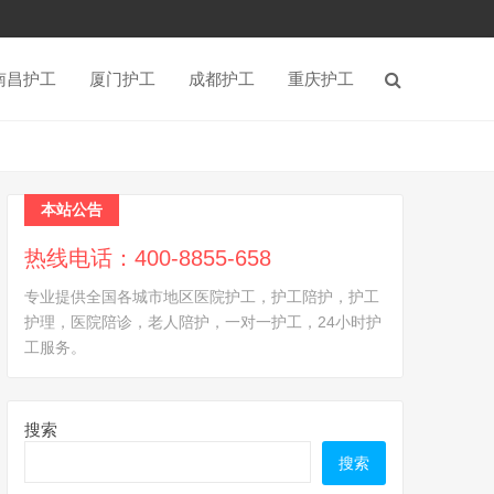
南昌护工
厦门护工
成都护工
重庆护工
本站公告
热线电话：400-8855-658
专业提供全国各城市地区医院护工，护工陪护，护工
护理，医院陪诊，老人陪护，一对一护工，24小时护
工服务。
搜索
搜索