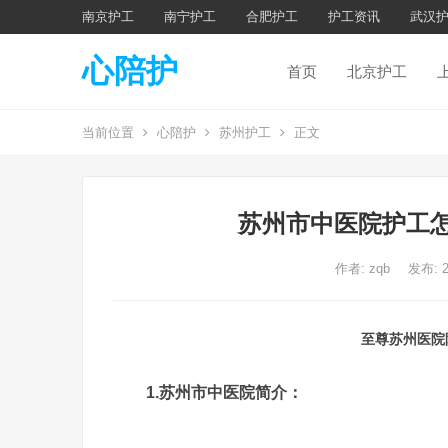
南京护工
南宁护工
合肥护工
护工资讯
武汉
心陪护
首页
北京护工
当前位置
心陪护
苏州护工
正文
苏州市中医院护工怎
作者:
zqb
发布: 
至尊苏州医院
1.苏州市中医院简介：