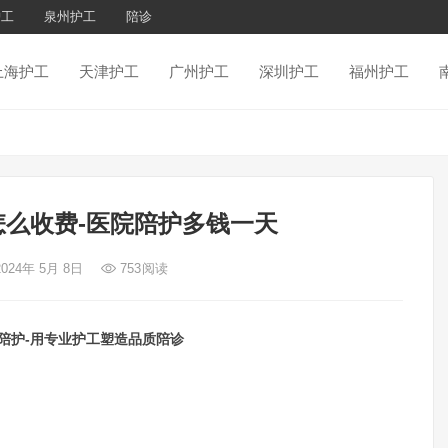
护工
泉州护工
陪诊
上海护工
天津护工
广州护工
深圳护工
福州护工
么收费-医院陪护多钱一天
2024年 5月 8日
753
阅读
陪护-用专业护工塑造品质陪诊