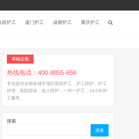
南昌护工
厦门护工
成都护工
重庆护工
本站公告
热线电话：400-8855-658
专业提供全国各城市地区医院护工，护工陪护，护工
护理，医院陪诊，老人陪护，一对一护工，24小时护
工服务。
搜索
搜索