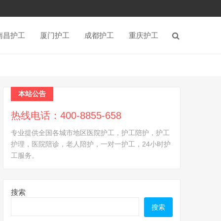
南昌护工
厦门护工
成都护工
重庆护工
本站公告
热线电话：400-8855-658
专业提供全国各城市地区医院护工，护工陪护，护工
护理，医院陪诊，老人陪护，一对一护工，24小时护
工服务。
搜索
搜索