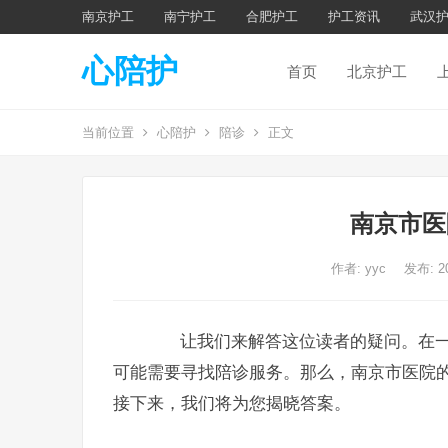
南京护工
南宁护工
合肥护工
护工资讯
武汉
心陪护
首页
北京护工
当前位置
心陪护
陪诊
正文
南京市医
作者:
yyc
发布: 2
让我们来解答这位读者的疑问。在一
可能需要寻找陪诊服务。那么，南京市医院的
接下来，我们将为您揭晓答案。