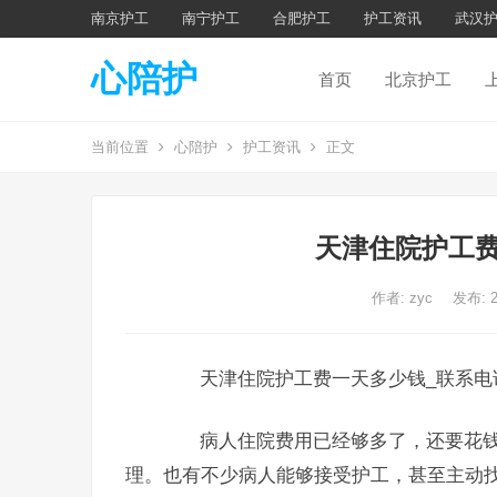
南京护工
南宁护工
合肥护工
护工资讯
武汉
心陪护
首页
北京护工
当前位置
心陪护
护工资讯
正文
天津住院护工费
作者:
zyc
发布: 
天津住院护工费一天多少钱_联系电
病人住院费用已经够多了，还要花钱
理。也有不少病人能够接受护工，甚至主动