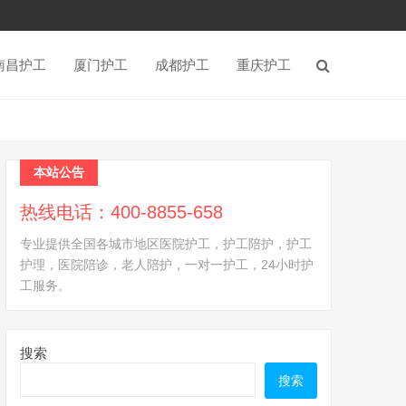
南昌护工
厦门护工
成都护工
重庆护工
本站公告
热线电话：400-8855-658
专业提供全国各城市地区医院护工，护工陪护，护工
护理，医院陪诊，老人陪护，一对一护工，24小时护
工服务。
搜索
搜索