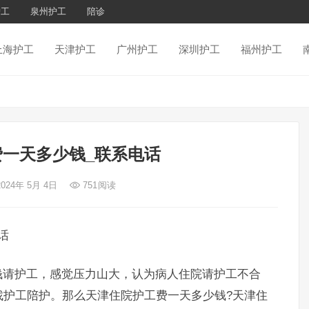
护工
泉州护工
陪诊
上海护工
天津护工
广州护工
深圳护工
福州护工
一天多少钱_联系电话
2024年 5月 4日
751
阅读
话
请护工，感觉压力山大，认为病人住院请护工不合
找护工陪护。那么天津住院护工费一天多少钱?天津住